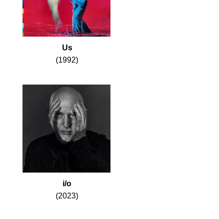
Us
(1992)
i/o
(2023)