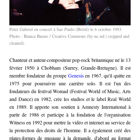
Peter Gabriel en concert à Sao Paulo (Brésil) le 6 octobre 1993.
Photo :
Bianca Bueno
/
Creative Commons (by-nc-nd | cropped and
cleaned)
.
Chanteur et auteur-compositeur pop-rock britannique né le 13
février 1950 à Chobham (Surrey, Grande-Bretagne). Il est
membre fondateur du groupe
Genesis
en 1967, qu'il quitte en
1975 pour poursuivre une carrière solo. Il est l'un des
fondateurs du festival Womad (Festival World of Music, Arts
and Dance) en 1982, crée les studios et le label Real World
en 1989. Il apporte son soutien à Amnesty International à
partir de 1986 et participe à la fondation de l'organisation
Witness en 1992 pour mettre la vidéo et internet au service de
la protection des droits de l'homme. Il a également créé des
plates-formes de musique à la demande, d'abord au format