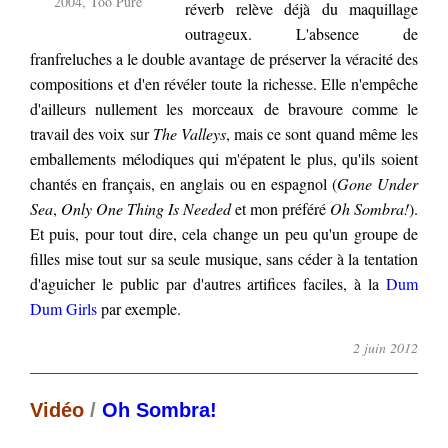
2004, Too Pure
réverb relève déjà du maquillage
outrageux. L'absence de
franfreluches a le double avantage de préserver la véracité des
compositions et d'en révéler toute la richesse. Elle n'empêche
d'ailleurs nullement les morceaux de bravoure comme le
travail des voix sur
The Valleys
, mais ce sont quand même les
emballements mélodiques qui m'épatent le plus, qu'ils soient
chantés en français, en anglais ou en espagnol (
Gone Under
Sea
,
Only One Thing Is Needed
et mon préféré
Oh Sombra!
).
Et puis, pour tout dire, cela change un peu qu'un groupe de
filles mise tout sur sa seule musique, sans céder à la tentation
d'aguicher le public par d'autres artifices faciles, à la
Dum
Dum Girls
par exemple.
2 juin 2012
Vidéo
/
Oh Sombra!