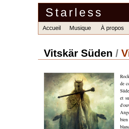
Starless
Accueil
Musique
À propos
Vitskär Süden
/
V
Rock 
de c
Süde
et su
d'ou
Ange
bien
blan