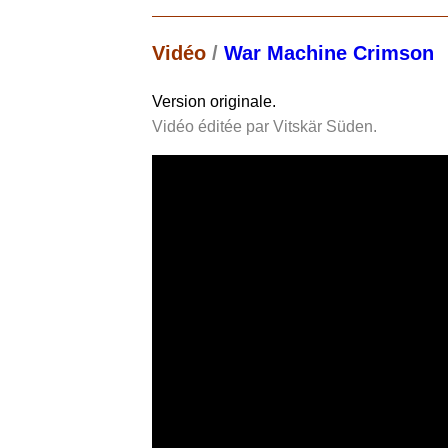
Vidéo
/
War Machine Crimson
Version originale.
Vidéo éditée par Vitskär Süden.