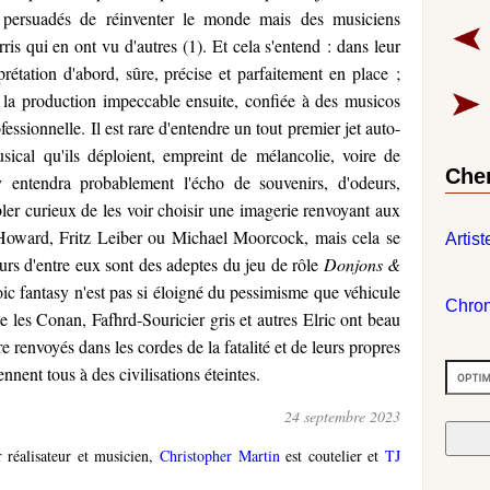
 persuadés de réinventer le monde mais des musiciens
ris qui en ont vu d'autres (1). Et cela s'entend : dans leur
prétation d'abord, sûre, précise et parfaitement en place ;
 la production impeccable ensuite, confiée à des musicos
essionnelle. Il est rare d'entendre un tout premier jet auto-
usical qu'ils déploient, empreint de mélancolie, voire de
Che
 y entendra probablement l'écho de souvenirs, d'odeurs,
bler curieux de les voir choisir une imagerie renvoyant aux
 Howard, Fritz Leiber ou Michael Moorcock, mais cela se
Artist
s d'entre eux sont des adeptes du jeu de rôle
Donjons &
eroic fantasy n'est pas si éloigné du pessimisme que véhicule
Chro
ue les Conan, Fafhrd-Souricier gris et autres Elric ont beau
re renvoyés dans les cordes de la fatalité et de leurs propres
ennent tous à des civilisations éteintes.
24 septembre 2023
r
réalisateur et musicien,
Christopher Martin
est coutelier et
TJ