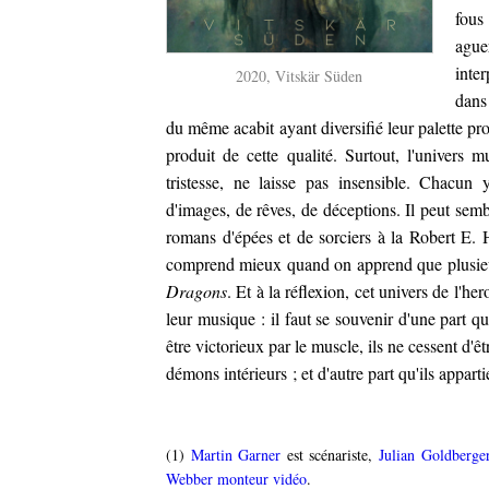
fous
aguer
inter
2020, Vitskär Süden
dans
du même acabit ayant diversifié leur palette prof
produit de cette qualité. Surtout, l'univers m
tristesse, ne laisse pas insensible. Chacun
d'images, de rêves, de déceptions. Il peut sem
romans d'épées et de sorciers à la Robert E.
comprend mieux quand on apprend que plusieur
Dragons
. Et à la réflexion, cet univers de l'h
leur musique : il faut se souvenir d'une part q
être victorieux par le muscle, ils ne cessent d'êt
démons intérieurs ; et d'autre part qu'ils apparti
(1)
Martin Garner
est scénariste,
Julian Goldberge
Webber monteur vidéo
.