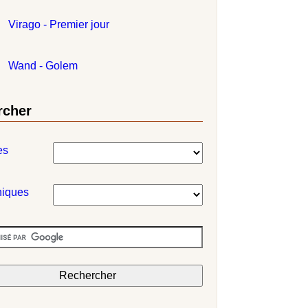
Virago - Premier jour
Wand - Golem
rcher
es
niques