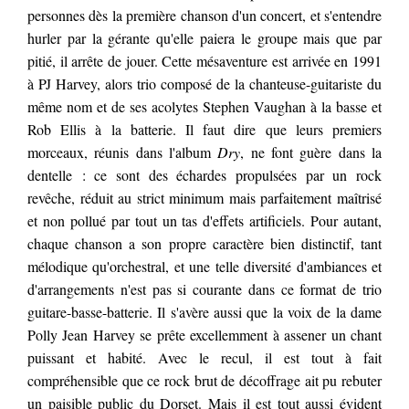
personnes dès la première chanson d'un concert, et s'entendre
hurler par la gérante qu'elle paiera le groupe mais que par
pitié, il arrête de jouer. Cette mésaventure est arrivée en 1991
à PJ Harvey, alors trio composé de la chanteuse-guitariste du
même nom et de ses acolytes Stephen Vaughan à la basse et
Rob Ellis à la batterie. Il faut dire que leurs premiers
morceaux, réunis dans l'album
Dry
, ne font guère dans la
dentelle : ce sont des échardes propulsées par un rock
revêche, réduit au strict minimum mais parfaitement maîtrisé
et non pollué par tout un tas d'effets artificiels. Pour autant,
chaque chanson a son propre caractère bien distinctif, tant
mélodique qu'orchestral, et une telle diversité d'ambiances et
d'arrangements n'est pas si courante dans ce format de trio
guitare-basse-batterie. Il s'avère aussi que la voix de la dame
Polly Jean Harvey se prête excellemment à assener un chant
puissant et habité. Avec le recul, il est tout à fait
compréhensible que ce rock brut de décoffrage ait pu rebuter
un paisible public du Dorset. Mais il est tout aussi évident