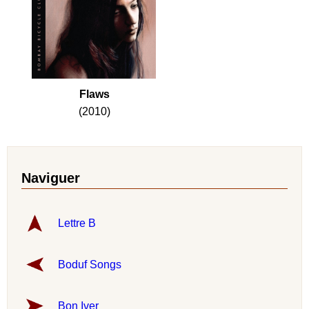
Flaws
(2010)
Naviguer
Lettre B
Boduf Songs
Bon Iver