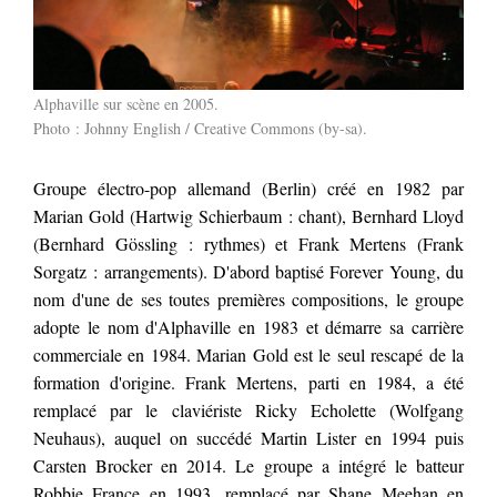
Alphaville sur scène en 2005.
Photo : Johnny English /
Creative Commons (by-sa)
.
Groupe électro-pop allemand (Berlin) créé en 1982 par
Marian Gold (Hartwig Schierbaum : chant), Bernhard Lloyd
(Bernhard Gössling : rythmes) et Frank Mertens (Frank
Sorgatz : arrangements). D'abord baptisé Forever Young, du
nom d'une de ses toutes premières compositions, le groupe
adopte le nom d'Alphaville en 1983 et démarre sa carrière
commerciale en 1984. Marian Gold est le seul rescapé de la
formation d'origine. Frank Mertens, parti en 1984, a été
remplacé par le claviériste Ricky Echolette (Wolfgang
Neuhaus), auquel on succédé Martin Lister en 1994 puis
Carsten Brocker en 2014. Le groupe a intégré le batteur
Robbie France en 1993, remplacé par Shane Meehan en