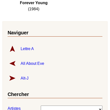
Forever Young
(1984)
Naviguer
Lettre A
All About Eve
Alt-J
Chercher
Artistes