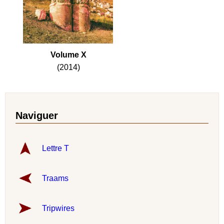
Volume X
(2014)
Naviguer
Lettre T
Traams
Tripwires