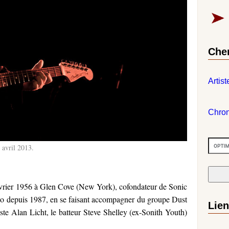
Che
Artist
Chro
 avril 2013.
février 1956 à Glen Cove (New York), cofondateur de Sonic
lo depuis 1987, en se faisant accompagner du groupe Dust
Lie
riste Alan Licht, le batteur Steve Shelley (ex-Sonith Youth)