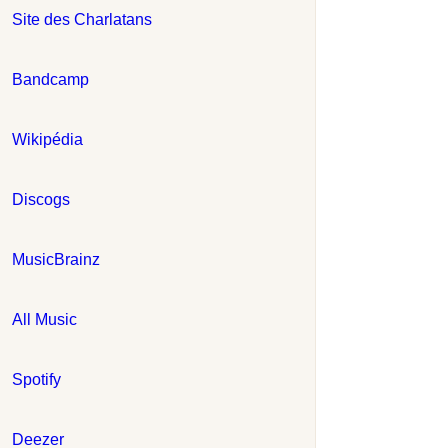
Site des Charlatans
Bandcamp
Wikipédia
Discogs
MusicBrainz
All Music
Spotify
Deezer