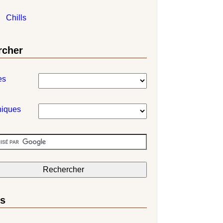
Chills
rcher
es
niques
ns