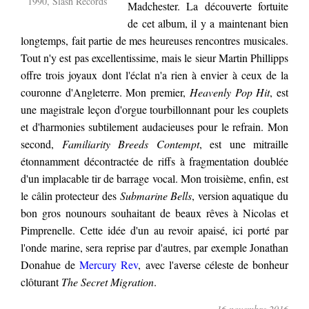
1990, Slash Records
Madchester. La découverte fortuite
de cet album, il y a maintenant bien
longtemps, fait partie de mes heureuses rencontres musicales.
Tout n'y est pas excellentissime, mais le sieur Martin Phillipps
offre trois joyaux dont l'éclat n'a rien à envier à ceux de la
couronne d'Angleterre. Mon premier,
Heavenly Pop Hit
, est
une magistrale leçon d'orgue tourbillonnant pour les couplets
et d'harmonies subtilement audacieuses pour le refrain. Mon
second,
Familiarity Breeds Contempt
, est une mitraille
étonnamment décontractée de riffs à fragmentation doublée
d'un implacable tir de barrage vocal. Mon troisième, enfin, est
le câlin protecteur des
Submarine Bells
, version aquatique du
bon gros nounours souhaitant de beaux rêves à Nicolas et
Pimprenelle. Cette idée d'un au revoir apaisé, ici porté par
l'onde marine, sera reprise par d'autres, par exemple Jonathan
Donahue de
Mercury Rev
, avec l'averse céleste de bonheur
clôturant
The Secret Migration
.
16 novembre 2016